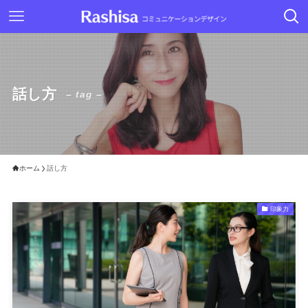
話し方
– tag –
ホーム
話し方
印象力