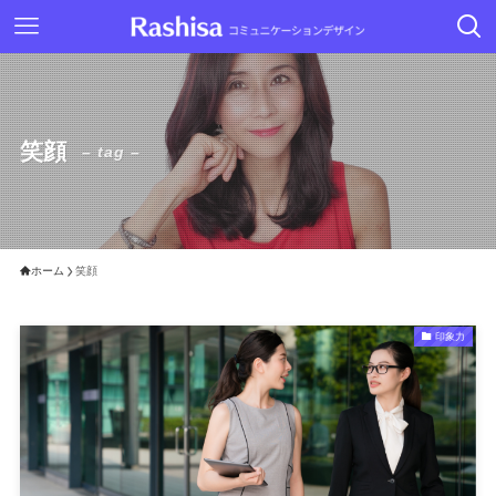
笑顔
– tag –
ホーム
笑顔
印象力